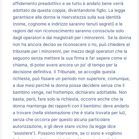
affidamento preadottivo e se tutto è andato bene verrà
adottato da questa coppia, diventandone figlio. La legge
garantisce alla donna la riservatezza sulla sua identità
(nome, cognome e indirizzo saranno tenuti segreti) e le
ragioni del non riconoscimento saranno conosciute solo
dagli operatori e dai magistrati per i minorenni. Se la donna
non ha ancora deciso se riconoscere o no, può chiedere al
tribunale per i minorenni, per mezzo degli operatori che la
seguono senza mettere la sua firma e far sapere come si
chiama, di poter avere ancora un po’ di tempo per la
decisione definitiva. Il Tribunale, se accoglie questa
richiesta, può fissare un periodo non superiore, comunque,
a due mesi perché la donna possa decidere senza che il
bambino venga, nel frattempo, dichiarato adottabile. Non
basta, però, fare solo la richiesta, occorre anche che la
donna mantenga dei rapporti con il bambino: deve andarlo
a trovare (nella sistemazione che è stata trovata per lui),
senza che occorra per questo alcuna particolare
autorizzazione, e gli deve stare vicino (la legge dice
“assistere”). Possono intervenire, se ci sono e vogliono