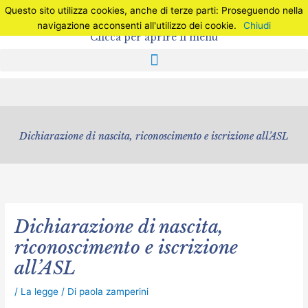
Vai
C
Questo sito utilizza cookies, anche di terze parti: Proseguendo nella
al
navigazione acconsenti all'utilizzo dei cookie.
Chiudi
e
contenuto
Clicca per aprire il menu
r
c
a
Dichiarazione di nascita, riconoscimento e iscrizione all’ASL
Dichiarazione di nascita,
riconoscimento e iscrizione
all’ASL
/
La legge
/ Di
paola zamperini