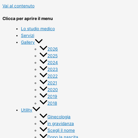
Vai al contenuto
Clicca per aprire il menu
Lo studio medico
Servizi
Gallery
2026
2025
2024
2023
2022
2021
2020
2019
2018
Utility
Ginecologia
in gravidanza
Scegli il nome
Dopo la nascita