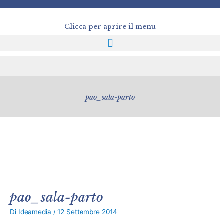
Vai
al
contenuto
Clicca per aprire il menu
pao_sala-parto
pao_sala-parto
Di
Ideamedia
/
12 Settembre 2014