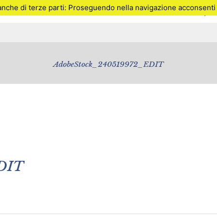
anche di terze parti: Proseguendo nella navigazione acconsenti al
Lo studio medico
Servizi
Gallery
AdobeStock_240519972_EDIT
DIT