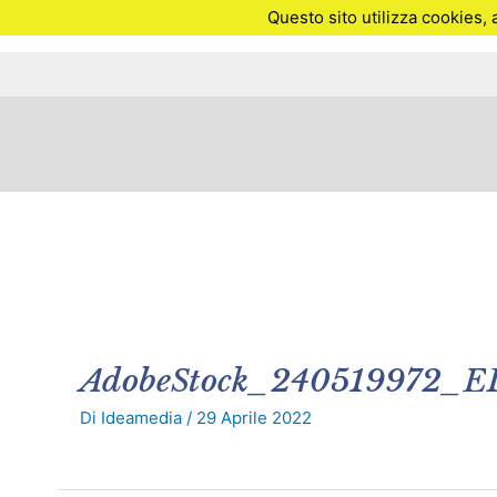
Vai
Questo sito utilizza cookies, 
al
contenuto
AdobeStock_240519972_E
Di
Ideamedia
/
29 Aprile 2022